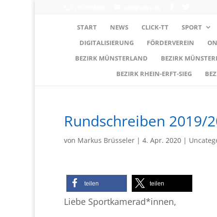
0203-608490
info@wttv.de
START
NEWS
CLICK-TT
SPORT
DIGITALISIERUNG
FÖRDERVEREIN
ON
BEZIRK MÜNSTERLAND
BEZIRK MÜNSTE
BEZIRK RHEIN-ERFT-SIEG
BEZ
Rundschreiben 2019/2
von
Markus Brüsseler
|
4. Apr. 2020
|
Uncateg
teilen
teilen
Liebe Sportkamerad*innen,