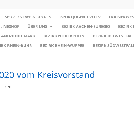
SPORTENTWICKLUNG
SPORTJUGEND-WTTV
TRAINERWES
LINESHOP
ÜBER UNS
BEZIRK AACHEN-EUREGIO
BEZIRK
RLAND/HOHE MARK
BEZIRK NIEDERRHEIN
BEZIRK OSTWESTFALE
IRK RHEIN-RUHR
BEZIRK RHEIN-WUPPER
BEZIRK SÜDWESTFAL
020 vom Kreisvorstand
orized