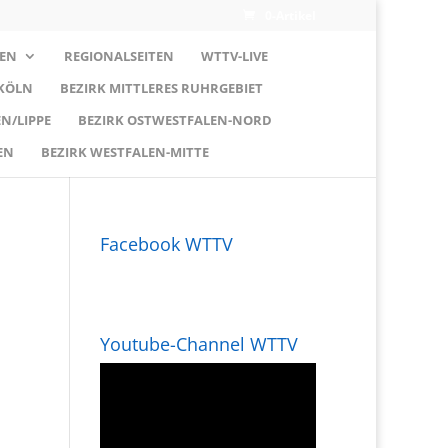
0-Artikel
EN
REGIONALSEITEN
WTTV-LIVE
 KÖLN
BEZIRK MITTLERES RUHRGEBIET
N/LIPPE
BEZIRK OSTWESTFALEN-NORD
EN
BEZIRK WESTFALEN-MITTE
Facebook WTTV
Youtube-Channel WTTV