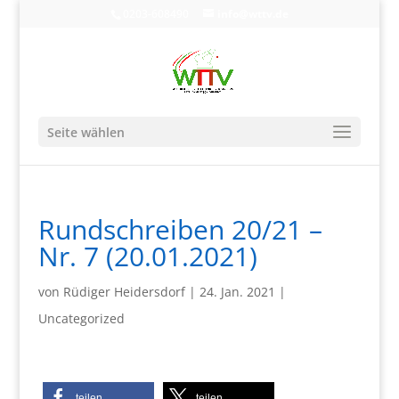
0203-608490
info@wttv.de
Seite wählen
Rundschreiben 20/21 –
Nr. 7 (20.01.2021)
von
Rüdiger Heidersdorf
|
24. Jan. 2021
|
Uncategorized
teilen
teilen