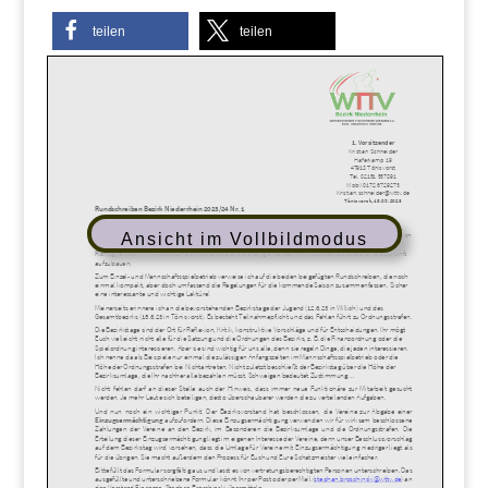
teilen
teilen
Ansicht im Vollbildmodus