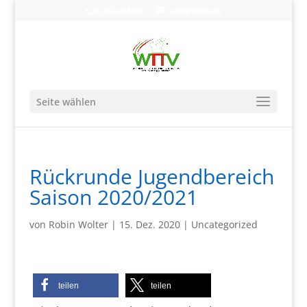
0203-608490
info@wttv.de
Seite wählen
Rückrunde Jugendbereich
Saison 2020/2021
von
Robin Wolter
|
15. Dez. 2020
|
Uncategorized
teilen
teilen