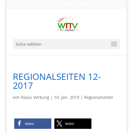
0203-608490
info@wttv.de
Seite wählen
REGIONALSEITEN 12-
2017
von
Klaus Verburg
|
10. Jan. 2019
|
Regionalseiten
teilen
teilen