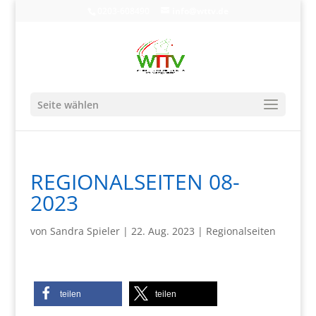
0203-608490
info@wttv.de
Seite wählen
REGIONALSEITEN 08-
2023
von
Sandra Spieler
|
22. Aug. 2023
|
Regionalseiten
teilen
teilen