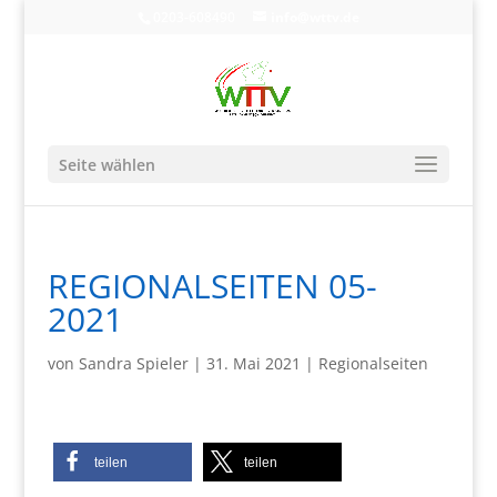
0203-608490
info@wttv.de
Seite wählen
REGIONALSEITEN 05-
2021
von
Sandra Spieler
|
31. Mai 2021
|
Regionalseiten
teilen
teilen