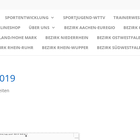
SPORTENTWICKLUNG
SPORTJUGEND-WTTV
TRAINERWES
LINESHOP
ÜBER UNS
BEZIRK AACHEN-EUREGIO
BEZIRK
RLAND/HOHE MARK
BEZIRK NIEDERRHEIN
BEZIRK OSTWESTFALE
IRK RHEIN-RUHR
BEZIRK RHEIN-WUPPER
BEZIRK SÜDWESTFAL
019
eiten