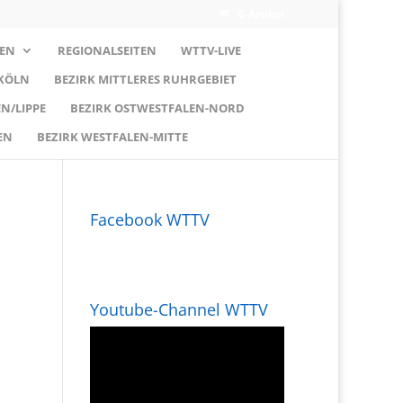
0-Artikel
EN
REGIONALSEITEN
WTTV-LIVE
 KÖLN
BEZIRK MITTLERES RUHRGEBIET
N/LIPPE
BEZIRK OSTWESTFALEN-NORD
EN
BEZIRK WESTFALEN-MITTE
Facebook WTTV
Youtube-Channel WTTV