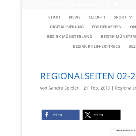
0203-608490
info@wttv.de
START
NEWS
CLICK-TT
SPORT
DIGITALISIERUNG
FÖRDERVEREIN
ON
BEZIRK MÜNSTERLAND
BEZIRK MÜNSTE
BEZIRK RHEIN-ERFT-SIEG
BEZ
REGIONALSEITEN 02-2
von
Sandra Spieler
|
21. Feb. 2019
|
Regionals
teilen
teilen