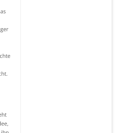
das
äger
chte
ht.
eht
dee,
 ihn