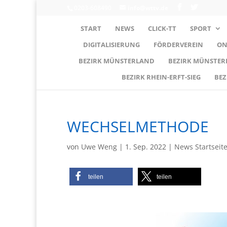
0203-608490
info@wttv.de
START
NEWS
CLICK-TT
SPORT
DIGITALISIERUNG
FÖRDERVEREIN
ON
BEZIRK MÜNSTERLAND
BEZIRK MÜNSTE
BEZIRK RHEIN-ERFT-SIEG
BEZ
WECHSELMETHODE
von
Uwe Weng
|
1. Sep. 2022
|
News Startsei
teilen
teilen