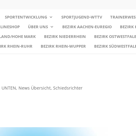
SPORTENTWICKLUNG
SPORTJUGEND-WTTV
TRAINERWES
LINESHOP
ÜBER UNS
BEZIRK AACHEN-EUREGIO
BEZIRK
RLAND/HOHE MARK
BEZIRK NIEDERRHEIN
BEZIRK OSTWESTFALE
IRK RHEIN-RUHR
BEZIRK RHEIN-WUPPER
BEZIRK SÜDWESTFAL
te UNTEN
,
News Übersicht
,
Schiedsrichter