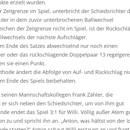
kte erzielt wurden.
r Zeitgrenze im Spiel, unterbricht der Schiedsrichter 
f, der in dem zuvor unterbrochenen Ballwechsel
eichen der Zeitgrenze nicht im Spiel, ist der Rückschl
lwechsels der nächste Aufschläger.
 zum Ende des Satzes abwechselnd nur noch einen
ger oder das rückschlagende Doppelpaar 13 regelgere
en sie einen Punkt.
thode ändert die Abfolge von Auf- und Rückschlag nic
m Ende des Spiels beibehalten.
tet seinen Mannschaftskollegen Frank Zähler, die
t er sich neben den Schiedsrichter, um von ihm gut
nde endet das Spiel 3:1 für Willi. Völlig außer Atem g
n zu und spricht ihn an. „Anton, was hältst von der I
e starten?“ Anton schaut Willi erstaunt an und fragt