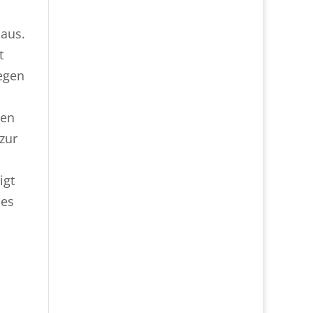
 aus.
t
egen
gen
zur
igt
 es