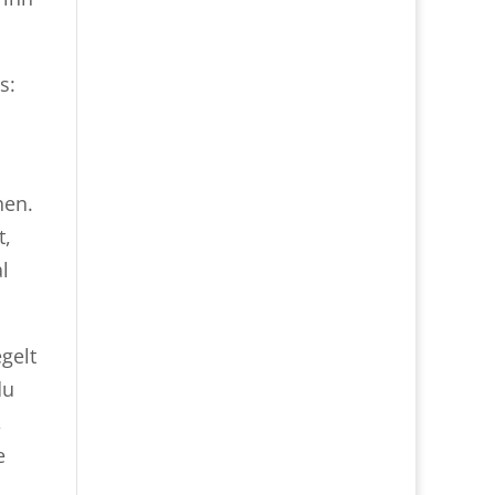
s:
hen.
t,
l
egelt
du
,
e