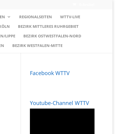
0-Artikel
EN
REGIONALSEITEN
WTTV-LIVE
 KÖLN
BEZIRK MITTLERES RUHRGEBIET
N/LIPPE
BEZIRK OSTWESTFALEN-NORD
EN
BEZIRK WESTFALEN-MITTE
Facebook WTTV
Youtube-Channel WTTV