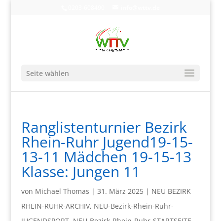
0203-608490
info@wttv.de
Seite wählen
Ranglistenturnier Bezirk
Rhein-Ruhr Jugend19-15-
13-11 Mädchen 19-15-13
Klasse: Jungen 11
von
Michael Thomas
|
31. März 2025
|
NEU BEZIRK
RHEIN-RUHR-ARCHIV
,
NEU-Bezirk-Rhein-Ruhr-
JUGENDSPORT
,
NEU-Bezirk-Rhein-Ruhr-STARTSEITE