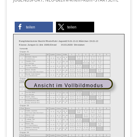
teilen
teilen
Ansicht im Vollbildmodus