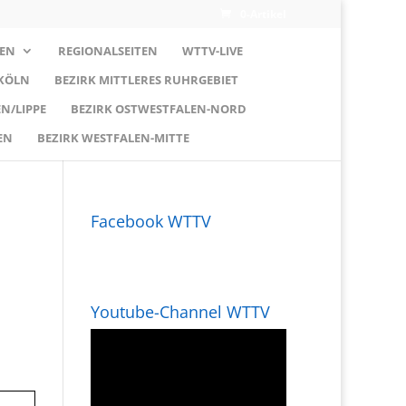
0-Artikel
EN
REGIONALSEITEN
WTTV-LIVE
 KÖLN
BEZIRK MITTLERES RUHRGEBIET
N/LIPPE
BEZIRK OSTWESTFALEN-NORD
EN
BEZIRK WESTFALEN-MITTE
Facebook WTTV
Youtube-Channel WTTV