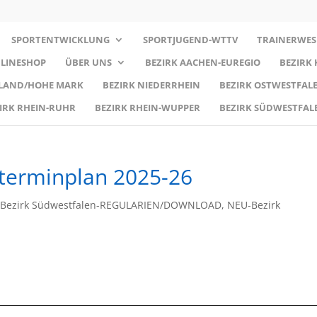
SPORTENTWICKLUNG
SPORTJUGEND-WTTV
TRAINERWES
LINESHOP
ÜBER UNS
BEZIRK AACHEN-EUREGIO
BEZIRK
RLAND/HOHE MARK
BEZIRK NIEDERRHEIN
BEZIRK OSTWESTFALE
IRK RHEIN-RUHR
BEZIRK RHEIN-WUPPER
BEZIRK SÜDWESTFAL
nterminplan 2025-26
Bezirk Südwestfalen-REGULARIEN/DOWNLOAD
,
NEU-Bezirk