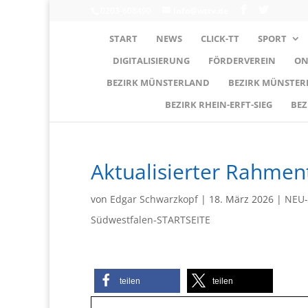
0203-608490
info@wttv.de
START
NEWS
CLICK-TT
SPORT
DIGITALISIERUNG
FÖRDERVEREIN
ON
BEZIRK MÜNSTERLAND
BEZIRK MÜNSTE
BEZIRK RHEIN-ERFT-SIEG
BEZ
Aktualisierter Rahme
von
Edgar Schwarzkopf
|
18. März 2026
|
NEU-
Südwestfalen-STARTSEITE
teilen
teilen