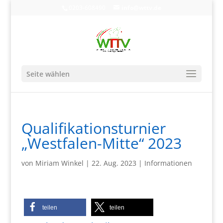
0203-608490
info@wttv.de
Seite wählen
Qualifikationsturnier
„Westfalen-Mitte“ 2023
von
Miriam Winkel
|
22. Aug. 2023
|
Informationen
teilen
teilen