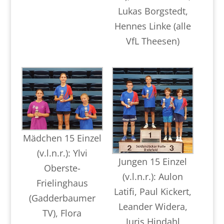
Lukas Borgstedt,
Hennes Linke (alle
VfL Theesen)
Mädchen 15 Einzel
(v.l.n.r.): Ylvi
Jungen 15 Einzel
Oberste-
(v.l.n.r.): Aulon
Frielinghaus
Latifi, Paul Kickert,
(Gadderbaumer
Leander Widera,
TV), Flora
Juris Hindahl