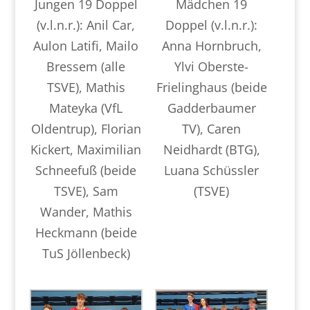
Jungen 19 Doppel
Mädchen 19
(v.l.n.r.): Anil Car,
Doppel (v.l.n.r.):
Aulon Latifi, Mailo
Anna Hornbruch,
Bressem (alle
Ylvi Oberste-
TSVE), Mathis
Frielinghaus (beide
Mateyka (VfL
Gadderbaumer
Oldentrup), Florian
TV), Caren
Kickert, Maximilian
Neidhardt (BTG),
Schneefuß (beide
Luana Schüssler
TSVE), Sam
(TSVE)
Wander, Mathis
Heckmann (beide
TuS Jöllenbeck)