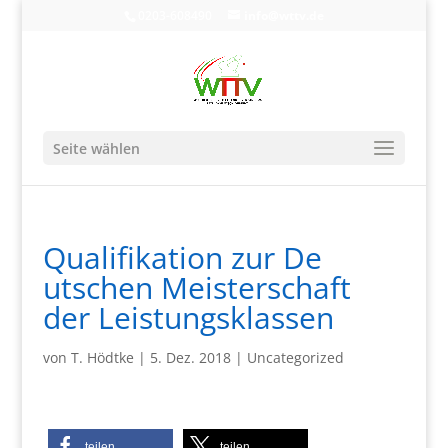
0203-608490
info@wttv.de
Seite wählen
Qualifikation zur De​
utschen Meiste​rschaft
der Leistungsklassen
von
T. Hödtke
|
5. Dez. 2018
|
Uncategorized
teilen
teilen