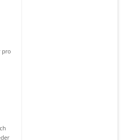
r pro
ich
eder