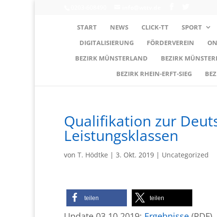
0203-608490
info@wttv.de
START
NEWS
CLICK-TT
SPORT
DIGITALISIERUNG
FÖRDERVEREIN
ON
BEZIRK MÜNSTERLAND
BEZIRK MÜNSTE
BEZIRK RHEIN-ERFT-SIEG
BEZ
Qualifikation zur De​ut
Leistungsklassen
von
T. Hödtke
|
3. Okt. 2019
|
Uncategorized
teilen
teilen
Update 03.10.2019:
Ergebnisse
(PDF)