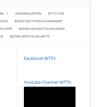
0-Artikel
EN
REGIONALSEITEN
WTTV-LIVE
 KÖLN
BEZIRK MITTLERES RUHRGEBIET
N/LIPPE
BEZIRK OSTWESTFALEN-NORD
EN
BEZIRK WESTFALEN-MITTE
Facebook WTTV
Youtube-Channel WTTV