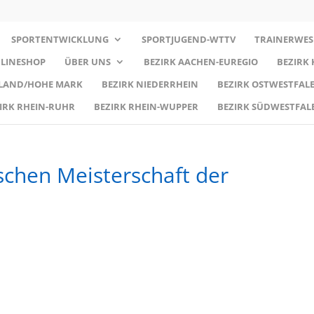
SPORTENTWICKLUNG
SPORTJUGEND-WTTV
TRAINERWES
LINESHOP
ÜBER UNS
BEZIRK AACHEN-EUREGIO
BEZIRK
RLAND/HOHE MARK
BEZIRK NIEDERRHEIN
BEZIRK OSTWESTFALE
IRK RHEIN-RUHR
BEZIRK RHEIN-WUPPER
BEZIRK SÜDWESTFAL
schen Meiste​rschaft der