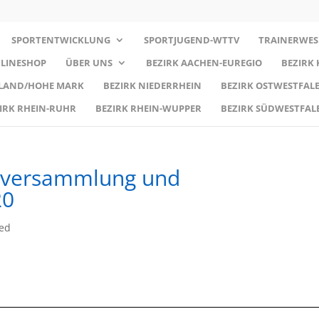
SPORTENTWICKLUNG
SPORTJUGEND-WTTV
TRAINERWES
LINESHOP
ÜBER UNS
BEZIRK AACHEN-EUREGIO
BEZIRK
RLAND/HOHE MARK
BEZIRK NIEDERRHEIN
BEZIRK OSTWESTFALE
IRK RHEIN-RUHR
BEZIRK RHEIN-WUPPER
BEZIRK SÜDWESTFAL
ndversammlung und
20
zed