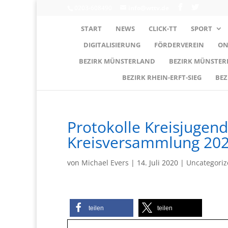
0203-608490
info@wttv.de
START
NEWS
CLICK-TT
SPORT
DIGITALISIERUNG
FÖRDERVEREIN
ON
BEZIRK MÜNSTERLAND
BEZIRK MÜNSTE
BEZIRK RHEIN-ERFT-SIEG
BEZ
Protokolle Kreisjuge
Kreisversammlung 20
von
Michael Evers
|
14. Juli 2020
|
Uncategori
teilen
teilen