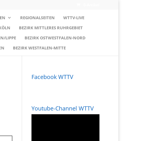
0-Artikel
EN
REGIONALSEITEN
WTTV-LIVE
 KÖLN
BEZIRK MITTLERES RUHRGEBIET
N/LIPPE
BEZIRK OSTWESTFALEN-NORD
EN
BEZIRK WESTFALEN-MITTE
Facebook WTTV
Youtube-Channel WTTV