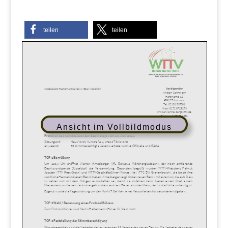
teilen
teilen
Ansicht im Vollbildmodus