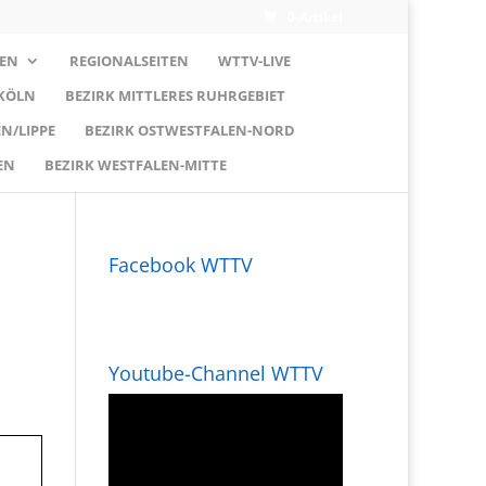
0-Artikel
EN
REGIONALSEITEN
WTTV-LIVE
 KÖLN
BEZIRK MITTLERES RUHRGEBIET
N/LIPPE
BEZIRK OSTWESTFALEN-NORD
EN
BEZIRK WESTFALEN-MITTE
Facebook WTTV
Youtube-Channel WTTV