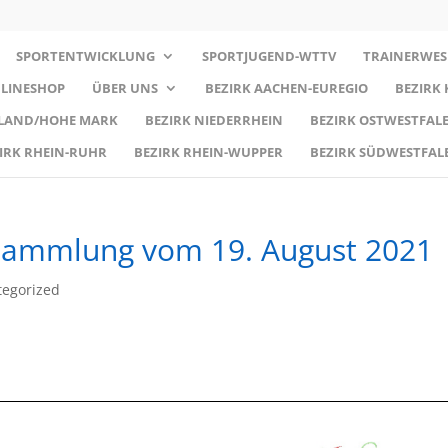
SPORTENTWICKLUNG
SPORTJUGEND-WTTV
TRAINERWES
LINESHOP
ÜBER UNS
BEZIRK AACHEN-EUREGIO
BEZIRK
RLAND/HOHE MARK
BEZIRK NIEDERRHEIN
BEZIRK OSTWESTFALE
IRK RHEIN-RUHR
BEZIRK RHEIN-WUPPER
BEZIRK SÜDWESTFAL
rsammlung vom 19. August 2021
tegorized