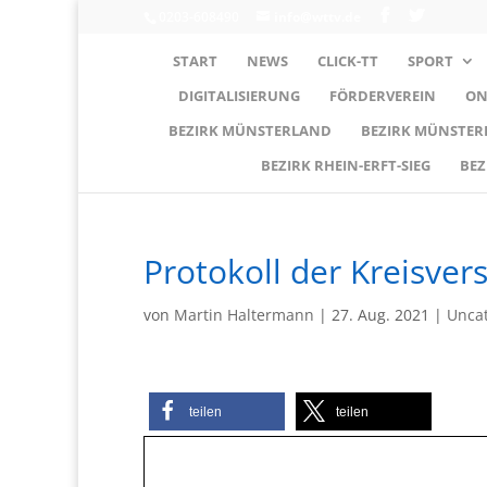
0203-608490
info@wttv.de
START
NEWS
CLICK-TT
SPORT
DIGITALISIERUNG
FÖRDERVEREIN
ON
BEZIRK MÜNSTERLAND
BEZIRK MÜNSTE
BEZIRK RHEIN-ERFT-SIEG
BEZ
Protokoll der Kreisve
von
Martin Haltermann
|
27. Aug. 2021
|
Unca
teilen
teilen