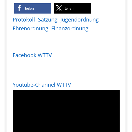
teilen
teilen
Protokoll
Satzung
Jugendordnung
Ehrenordnung
Finanzordnung
Facebook WTTV
Youtube-Channel WTTV