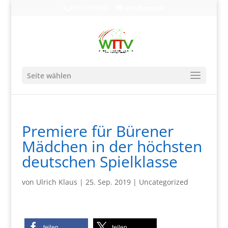
0203-608490
info@wttv.de
Seite wählen
Premiere für Bürener
Mädchen in der höchsten
deutschen Spielklasse
von
Ulrich Klaus
|
25. Sep. 2019
|
Uncategorized
teilen
teilen