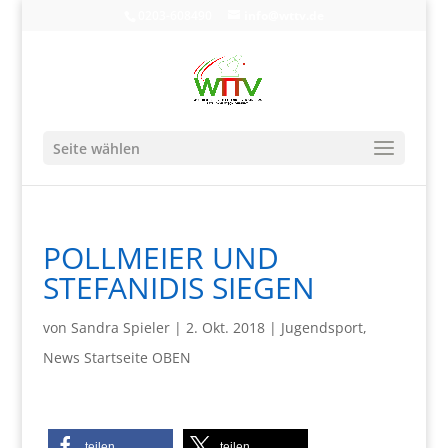
0203-608490
info@wttv.de
Seite wählen
POLLMEIER UND
STEFANIDIS SIEGEN
von
Sandra Spieler
|
2. Okt. 2018
|
Jugendsport
,
News Startseite OBEN
teilen
teilen