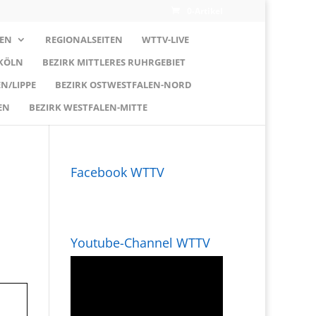
0-Artikel
EN
REGIONALSEITEN
WTTV-LIVE
 KÖLN
BEZIRK MITTLERES RUHRGEBIET
N/LIPPE
BEZIRK OSTWESTFALEN-NORD
EN
BEZIRK WESTFALEN-MITTE
Facebook WTTV
Youtube-Channel WTTV