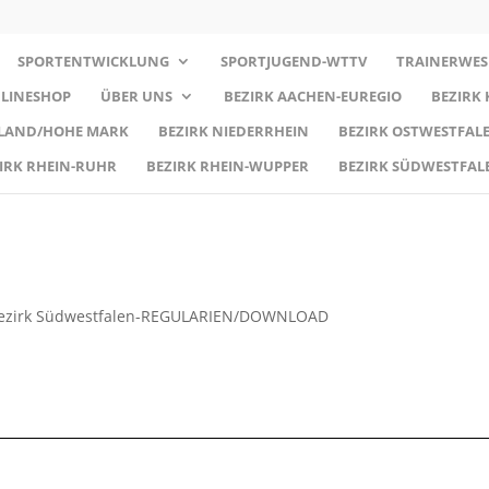
SPORTENTWICKLUNG
SPORTJUGEND-WTTV
TRAINERWES
LINESHOP
ÜBER UNS
BEZIRK AACHEN-EUREGIO
BEZIRK
RLAND/HOHE MARK
BEZIRK NIEDERRHEIN
BEZIRK OSTWESTFALE
IRK RHEIN-RUHR
BEZIRK RHEIN-WUPPER
BEZIRK SÜDWESTFAL
ezirk Südwestfalen-REGULARIEN/DOWNLOAD