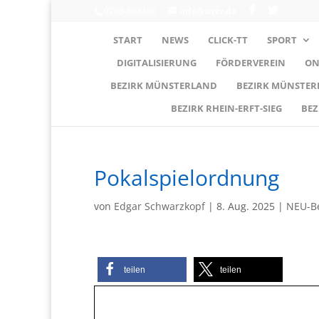
0203-608490
info@wttv.de
START
NEWS
CLICK-TT
SPORT
DIGITALISIERUNG
FÖRDERVEREIN
ON
BEZIRK MÜNSTERLAND
BEZIRK MÜNSTE
BEZIRK RHEIN-ERFT-SIEG
BEZ
Pokalspielordnung
von
Edgar Schwarzkopf
|
8. Aug. 2025
|
NEU-B
teilen
teilen