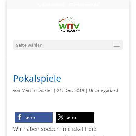
0203-608490
info@wttv.de
Seite wählen
Pokalspiele
von
Martin Häusler
|
21. Dez. 2019
|
Uncategorized
teilen
teilen
Wir haben soeben in click-TT die