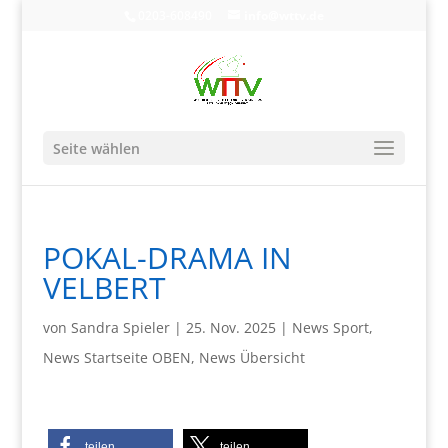
0203-608490
info@wttv.de
Seite wählen
POKAL-DRAMA IN
VELBERT
von
Sandra Spieler
|
25. Nov. 2025
|
News Sport
,
News Startseite OBEN
,
News Übersicht
teilen
teilen