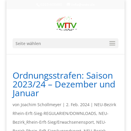
0203-608490
info@wttv.de
Seite wählen
Ordnungsstrafen: Saison
2023/24 – Dezember und
Januar
von
Joachim Schollmeyer
|
2. Feb. 2024
|
NEU-Bezirk
Rhein-Erft-Sieg-REGULARIEN/DOWNLOADS
,
NEU-
Bezirk_Rhein-Erft-Sieg/Erwachsenensport
,
NEU-
Bezirk-Rhein_Erft-Sieg/Jugendsport
,
NEU-Bezirk-