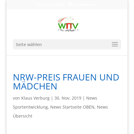
0203-608490
info@wttv.de
Seite wählen
NRW-PREIS FRAUEN UND
MÄDCHEN
von
Klaus Verburg
|
30. Nov. 2019
|
News
Sportentwicklung
,
News Startseite OBEN
,
News
Übersicht