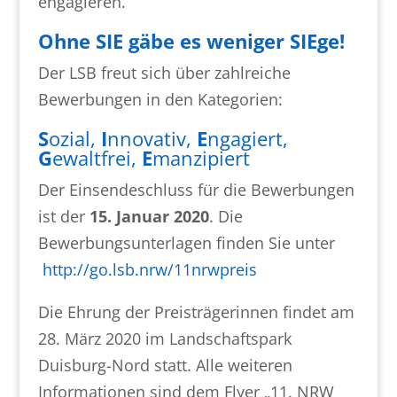
engagieren.
Ohne SIE gäbe es weniger SIEge!
Der LSB freut sich über zahlreiche
Bewerbungen in den Kategorien:
S
ozial,
I
nnovativ,
E
ngagiert,
G
ewaltfrei,
E
manzipiert
Der Einsendeschluss für die Bewerbungen
ist der
15. Januar 2020
. Die
Bewerbungsunterlagen finden Sie unter
http://go.lsb.nrw/11nrwpreis
Die Ehrung der Preisträgerinnen findet am
28. März 2020 im Landschaftspark
Duisburg-Nord statt. Alle weiteren
Informationen sind dem Flyer „11. NRW