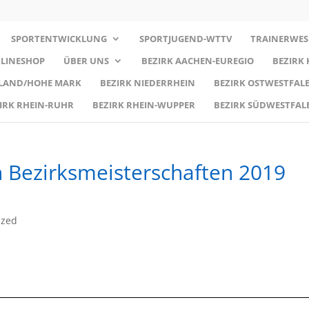
SPORTENTWICKLUNG
SPORTJUGEND-WTTV
TRAINERWES
LINESHOP
ÜBER UNS
BEZIRK AACHEN-EUREGIO
BEZIRK
RLAND/HOHE MARK
BEZIRK NIEDERRHEIN
BEZIRK OSTWESTFALE
IRK RHEIN-RUHR
BEZIRK RHEIN-WUPPER
BEZIRK SÜDWESTFAL
 Bezirksmeisterschaften 2019
ized