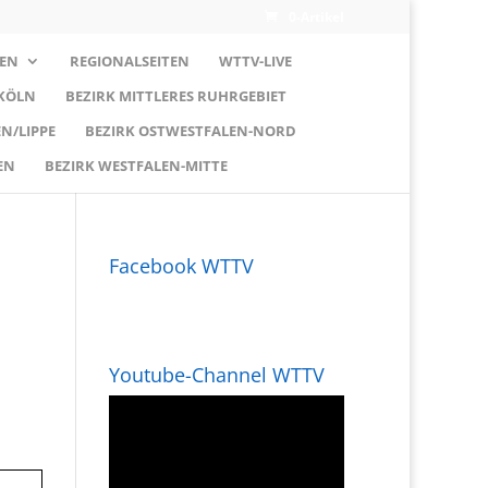
0-Artikel
EN
REGIONALSEITEN
WTTV-LIVE
 KÖLN
BEZIRK MITTLERES RUHRGEBIET
N/LIPPE
BEZIRK OSTWESTFALEN-NORD
EN
BEZIRK WESTFALEN-MITTE
Facebook WTTV
Youtube-Channel WTTV