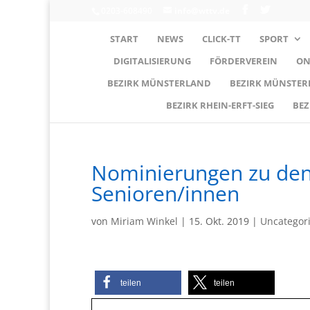
0203-608490
info@wttv.de
START
NEWS
CLICK-TT
SPORT
DIGITALISIERUNG
FÖRDERVEREIN
ON
BEZIRK MÜNSTERLAND
BEZIRK MÜNSTE
BEZIRK RHEIN-ERFT-SIEG
BEZ
Nominierungen zu den
Senioren/innen
von
Miriam Winkel
|
15. Okt. 2019
|
Uncategor
teilen
teilen