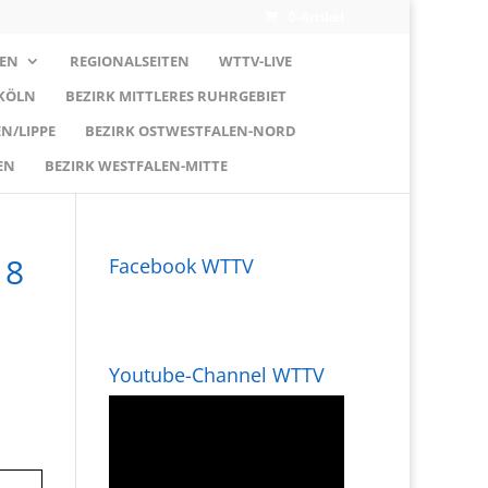
0-Artikel
EN
REGIONALSEITEN
WTTV-LIVE
 KÖLN
BEZIRK MITTLERES RUHRGEBIET
N/LIPPE
BEZIRK OSTWESTFALEN-NORD
EN
BEZIRK WESTFALEN-MITTE
18
Facebook WTTV
Youtube-Channel WTTV