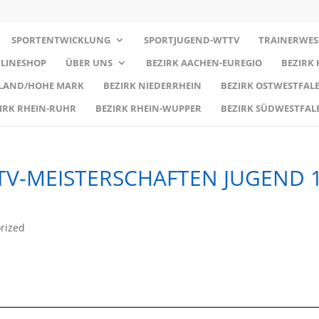
SPORTENTWICKLUNG
SPORTJUGEND-WTTV
TRAINERWES
LINESHOP
ÜBER UNS
BEZIRK AACHEN-EUREGIO
BEZIRK
RLAND/HOHE MARK
BEZIRK NIEDERRHEIN
BEZIRK OSTWESTFALE
IRK RHEIN-RUHR
BEZIRK RHEIN-WUPPER
BEZIRK SÜDWESTFAL
V-MEISTERSCHAFTEN JUGEND 
rized