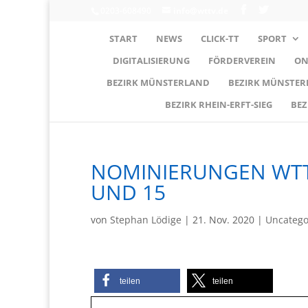
0203-608490
info@wttv.de
START
NEWS
CLICK-TT
SPORT
DIGITALISIERUNG
FÖRDERVEREIN
ON
BEZIRK MÜNSTERLAND
BEZIRK MÜNSTE
BEZIRK RHEIN-ERFT-SIEG
BEZ
NOMINIERUNGEN WTT
UND 15
von
Stephan Lödige
|
21. Nov. 2020
|
Uncatego
teilen
teilen