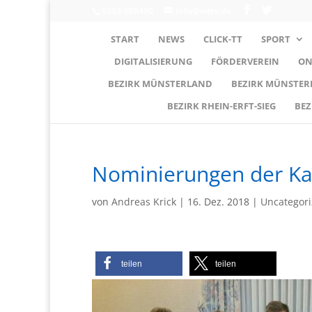
0203-608490
info@wttv.de
START
NEWS
CLICK-TT
SPORT
DIGITALISIERUNG
FÖRDERVEREIN
ON
BEZIRK MÜNSTERLAND
BEZIRK MÜNSTE
BEZIRK RHEIN-ERFT-SIEG
BEZ
Nominierungen der Ka
von
Andreas Krick
|
16. Dez. 2018
|
Uncategor
teilen
teilen