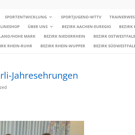
SPORTENTWICKLUNG
SPORTJUGEND-WTTV
TRAINERWES
LINESHOP
ÜBER UNS
BEZIRK AACHEN-EUREGIO
BEZIRK
RLAND/HOHE MARK
BEZIRK NIEDERRHEIN
BEZIRK OSTWESTFALE
IRK RHEIN-RUHR
BEZIRK RHEIN-WUPPER
BEZIRK SÜDWESTFAL
rli-Jahresehrungen
ized