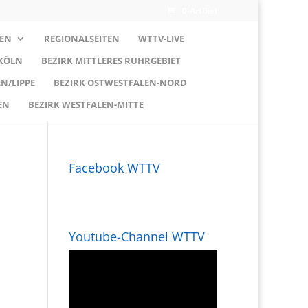
0-Artikel
EN
REGIONALSEITEN
WTTV-LIVE
 KÖLN
BEZIRK MITTLERES RUHRGEBIET
N/LIPPE
BEZIRK OSTWESTFALEN-NORD
EN
BEZIRK WESTFALEN-MITTE
Facebook WTTV
Youtube-Channel WTTV