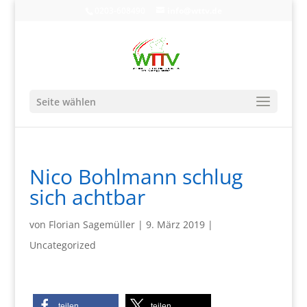
0203-608490
info@wttv.de
Seite wählen
Nico Bohlmann schlug
sich achtbar
von
Florian Sagemüller
|
9. März 2019
|
Uncategorized
teilen
teilen