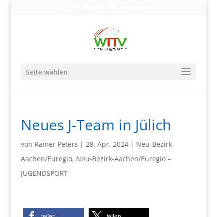
0203-608490
info@wttv.de
Seite wählen
Neues J-Team in Jülich
von
Rainer Peters
|
28. Apr. 2024
|
Neu-Bezirk-
Aachen/Euregio
,
Neu-Bezirk-Aachen/Euregio –
JUGENDSPORT
teilen
teilen