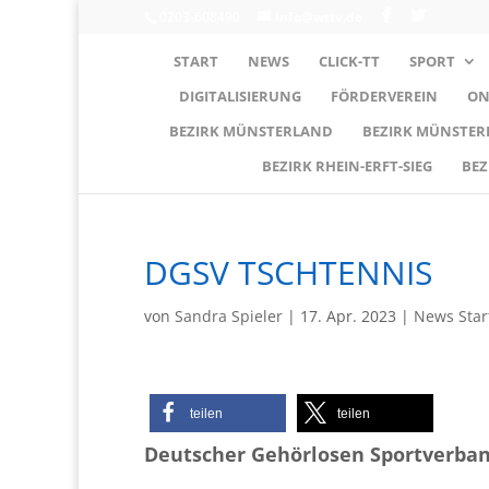
0203-608490
info@wttv.de
START
NEWS
CLICK-TT
SPORT
DIGITALISIERUNG
FÖRDERVEREIN
ON
BEZIRK MÜNSTERLAND
BEZIRK MÜNSTE
BEZIRK RHEIN-ERFT-SIEG
BEZ
DGSV TSCHTENNIS
von
Sandra Spieler
|
17. Apr. 2023
|
News Star
teilen
teilen
Deutscher Gehörlosen Sportverband