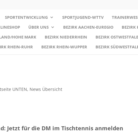
SPORTENTWICKLUNG
SPORTJUGEND-WTTV
TRAINERWES
LINESHOP
ÜBER UNS
BEZIRK AACHEN-EUREGIO
BEZIRK
RLAND/HOHE MARK
BEZIRK NIEDERRHEIN
BEZIRK OSTWESTFALE
IRK RHEIN-RUHR
BEZIRK RHEIN-WUPPER
BEZIRK SÜDWESTFAL
tseite UNTEN
,
News Übersicht
: Jetzt für die DM im Tischtennis anmelden