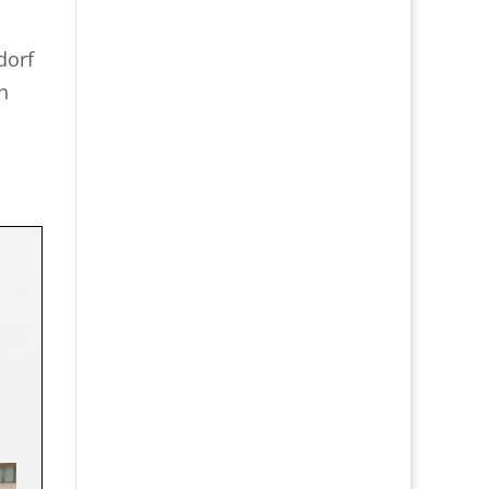
l
dorf
n