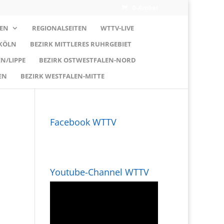
0-Artikel
EN
REGIONALSEITEN
WTTV-LIVE
 KÖLN
BEZIRK MITTLERES RUHRGEBIET
N/LIPPE
BEZIRK OSTWESTFALEN-NORD
EN
BEZIRK WESTFALEN-MITTE
Facebook WTTV
Youtube-Channel WTTV