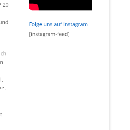
? 20
 und
Folge uns auf Instagram
[instagram-feed]
ich
en
l,
en.
t