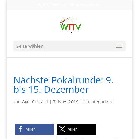
0203-608490
info@wttv.de
Seite wählen
Nächste Pokalrunde: 9.
bis 15. Dezember
von
Axel Costard
|
7. Nov. 2019
|
Uncategorized
teilen
teilen