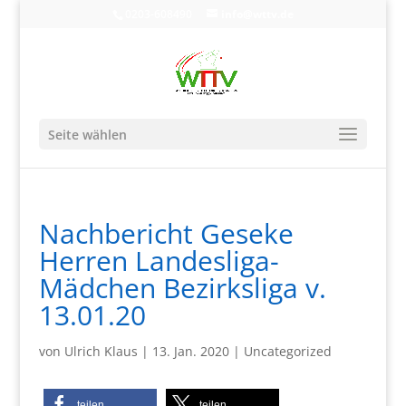
0203-608490
info@wttv.de
Seite wählen
Nachbericht Geseke
Herren Landesliga-
Mädchen Bezirksliga v.
13.01.20
von
Ulrich Klaus
|
13. Jan. 2020
|
Uncategorized
teilen
teilen