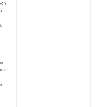
 von
a
ik
den
keler
en