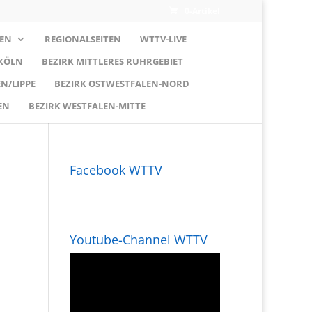
0-Artikel
EN
REGIONALSEITEN
WTTV-LIVE
 KÖLN
BEZIRK MITTLERES RUHRGEBIET
N/LIPPE
BEZIRK OSTWESTFALEN-NORD
EN
BEZIRK WESTFALEN-MITTE
Facebook WTTV
Youtube-Channel WTTV