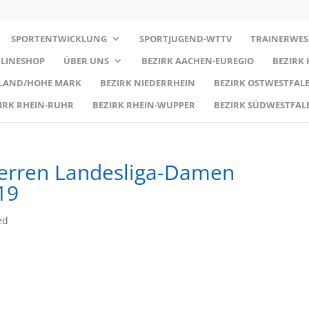
SPORTENTWICKLUNG
SPORTJUGEND-WTTV
TRAINERWES
LINESHOP
ÜBER UNS
BEZIRK AACHEN-EUREGIO
BEZIRK
RLAND/HOHE MARK
BEZIRK NIEDERRHEIN
BEZIRK OSTWESTFALE
IRK RHEIN-RUHR
BEZIRK RHEIN-WUPPER
BEZIRK SÜDWESTFAL
erren Landesliga-Damen
19
ed