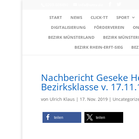
0203-608490
info@wttv.de
START
NEWS
CLICK-TT
SPORT
DIGITALISIERUNG
FÖRDERVEREIN
ON
BEZIRK MÜNSTERLAND
BEZIRK MÜNSTE
BEZIRK RHEIN-ERFT-SIEG
BEZ
Nachbericht Geseke H
Bezirksklasse v. 17.11.
von
Ulrich Klaus
|
17. Nov. 2019
|
Uncategoriz
teilen
teilen