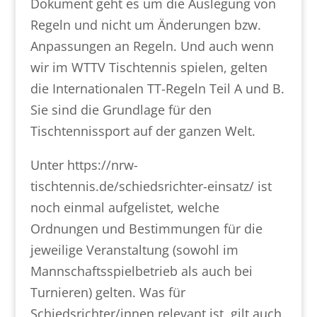
Dokument geht es um die Auslegung von
Regeln und nicht um Änderungen bzw.
Anpassungen an Regeln. Und auch wenn
wir im WTTV Tischtennis spielen, gelten
die Internationalen TT-Regeln Teil A und B.
Sie sind die Grundlage für den
Tischtennissport auf der ganzen Welt.
Unter https://nrw-
tischtennis.de/schiedsrichter-einsatz/ ist
noch einmal aufgelistet, welche
Ordnungen und Bestimmungen für die
jeweilige Veranstaltung (sowohl im
Mannschaftsspielbetrieb als auch bei
Turnieren) gelten. Was für
Schiedsrichter/innen relevant ist, gilt auch