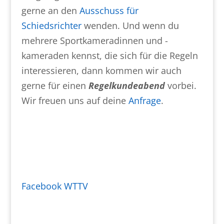
gerne an den
Ausschuss für
Schiedsrichter
wenden. Und wenn du
mehrere Sportkameradinnen und -
kameraden kennst, die sich für die Regeln
interessieren, dann kommen wir auch
gerne für einen
Regelkundeabend
vorbei.
Wir freuen uns auf deine
Anfrage
.
Facebook WTTV