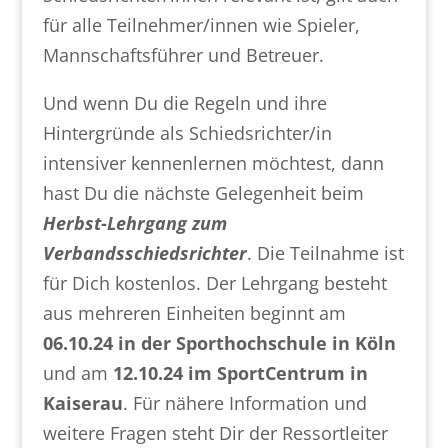
für alle Teilnehmer/innen wie Spieler,
Mannschaftsführer und Betreuer.
Und wenn Du die Regeln und ihre
Hintergründe als Schiedsrichter/in
intensiver kennenlernen möchtest, dann
hast Du die nächste Gelegenheit beim
Herbst-Lehrgang zum
Verbandsschiedsrichter
. Die Teilnahme ist
für Dich kostenlos. Der Lehrgang besteht
aus mehreren Einheiten beginnt am
06.10.24 in der Sporthochschule in Köln
und am
12.10.24 im SportCentrum in
Kaiserau
. Für nähere Information und
weitere Fragen steht Dir der Ressortleiter