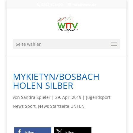
0203-608490
info@wttv.de
Seite wählen
MYKIETYN/BOSBACH
HOLEN SILBER
von
Sandra Spieler
|
29. Apr. 2019
|
Jugendsport
,
News Sport
,
News Startseite UNTEN
teilen
teilen