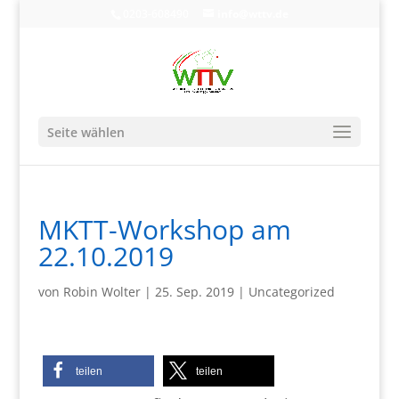
0203-608490
info@wttv.de
Seite wählen
MKTT-Workshop am
22.10.2019
von
Robin Wolter
|
25. Sep. 2019
|
Uncategorized
teilen
teilen