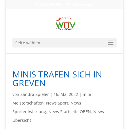
0203-608490
info@wttv.de
Seite wählen
MINIS TRAFEN SICH IN
GREVEN
von
Sandra Spieler
|
16. Mai 2022
|
mini-
Meisterschaften
,
News Sport
,
News
Sportentwicklung
,
News Startseite OBEN
,
News
Übersicht