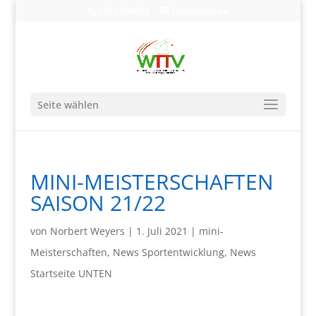
0203-608490
info@wttv.de
Seite wählen
MINI-MEISTERSCHAFTEN
SAISON 21/22
von
Norbert Weyers
|
1. Juli 2021
|
mini-
Meisterschaften
,
News Sportentwicklung
,
News
Startseite UNTEN