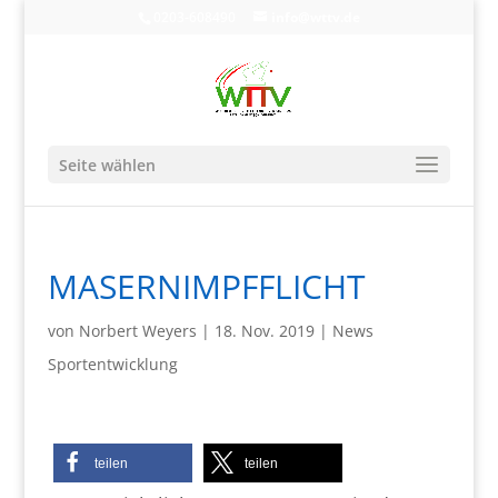
0203-608490
info@wttv.de
Seite wählen
MASERNIMPFFLICHT
von
Norbert Weyers
|
18. Nov. 2019
|
News
Sportentwicklung
teilen
teilen