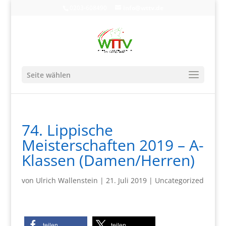
0203-608490
info@wttv.de
Seite wählen
74. Lippische
Meisterschaften 2019 – A-
Klassen (Damen/Herren)
von
Ulrich Wallenstein
|
21. Juli 2019
|
Uncategorized
teilen
teilen