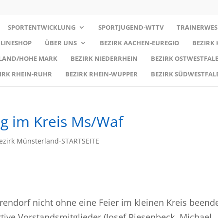
SPORTENTWICKLUNG
SPORTJUGEND-WTTV
TRAINERWES
LINESHOP
ÜBER UNS
BEZIRK AACHEN-EUREGIO
BEZIRK
RLAND/HOHE MARK
BEZIRK NIEDERRHEIN
BEZIRK OSTWESTFALE
IRK RHEIN-RUHR
BEZIRK RHEIN-WUPPER
BEZIRK SÜDWESTFAL
ng im Kreis Ms/Waf
ezirk Münsterland-STARTSEITE
endorf nicht ohne eine Feier im kleinen Kreis beend
ive Vorstandsmitglieder (Josef Riesenbeck, Michael