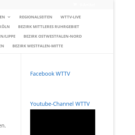
0-Artikel
EN
REGIONALSEITEN
WTTV-LIVE
 KÖLN
BEZIRK MITTLERES RUHRGEBIET
N/LIPPE
BEZIRK OSTWESTFALEN-NORD
EN
BEZIRK WESTFALEN-MITTE
Facebook WTTV
Youtube-Channel WTTV
en.