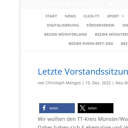
0203-608490
info@wttv.de
START
NEWS
CLICK-TT
SPORT
DIGITALISIERUNG
FÖRDERVEREIN
ON
BEZIRK MÜNSTERLAND
BEZIRK MÜNSTE
BEZIRK RHEIN-ERFT-SIEG
BEZ
Letzte Vorstandssitzu
von
Christoph Menges
|
15. Dez. 2022
|
Neu-B
teilen
teilen
Wir wollten den TT-Kreis Münster/War
Daher haben sich 5 ehemalige und akt