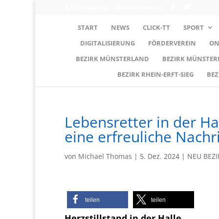
0203-608490
info@wttv.de
START
NEWS
CLICK-TT
SPORT
DIGITALISIERUNG
FÖRDERVEREIN
ON
BEZIRK MÜNSTERLAND
BEZIRK MÜNSTE
BEZIRK RHEIN-ERFT-SIEG
BEZ
Lebensretter in der Ha
eine erfreuliche Nachr
von
Michael Thomas
|
5. Dez. 2024
|
NEU BEZI
teilen
teilen
Herzstillstand in der Halle