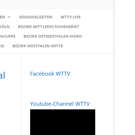
0-Artikel
EN
REGIONALSEITEN
WTTV-LIVE
 KÖLN
BEZIRK MITTLERES RUHRGEBIET
N/LIPPE
BEZIRK OSTWESTFALEN-NORD
EN
BEZIRK WESTFALEN-MITTE
al
Facebook WTTV
Youtube-Channel WTTV