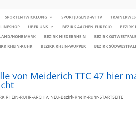
SPORTENTWICKLUNG
SPORTJUGEND-WTTV
TRAINERWES
LINESHOP
ÜBER UNS
BEZIRK AACHEN-EUREGIO
BEZIRK
RLAND/HOHE MARK
BEZIRK NIEDERRHEIN
BEZIRK OSTWESTFALE
IRK RHEIN-RUHR
BEZIRK RHEIN-WUPPER
BEZIRK SÜDWESTFAL
lle von Meiderich TTC 47 hier m
icht
RK RHEIN-RUHR-ARCHIV
,
NEU-Bezirk-Rhein-Ruhr-STARTSEITE