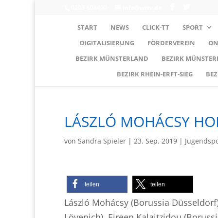
0203-608490
info@wttv.de
START
NEWS
CLICK-TT
SPORT
DIGITALISIERUNG
FÖRDERVEREIN
ON
BEZIRK MÜNSTERLAND
BEZIRK MÜNSTE
BEZIRK RHEIN-ERFT-SIEG
BEZ
LÁSZLÓ MOHÁCSY HOL
von
Sandra Spieler
|
23. Sep. 2019
|
Jugendspo
teilen
teilen
László Mohácsy (Borussia Düsseldorf),
Lövenich), Eireen Kalaitzidou (Borus