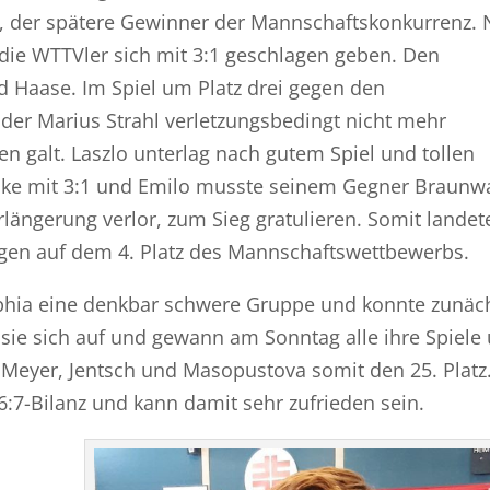
 der spätere Gewinner der Mannschaftskonkurrenz.
ie WTTVler sich mit 3:1 geschlagen geben. Den
d Haase. Im Spiel um Platz drei gegen den
ider Marius Strahl verletzungsbedingt nicht mehr
ren galt. Laszlo unterlag nach gutem Spiel und tollen
ke mit 3:1 und Emilo musste seinem Gegner Braunwa
rlängerung verlor, zum Sieg gratulieren. Somit landet
gen auf dem 4. Platz des Mannschaftswettbewerbs.
ophia eine denkbar schwere Gruppe und konnte zunäc
e sie sich auf und gewann am Sonntag alle ihre Spiele
, Meyer, Jentsch und Masopustova somit den 25. Platz
6:7-Bilanz und kann damit sehr zufrieden sein.