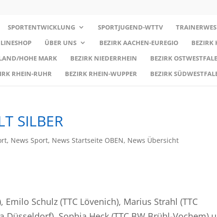
SPORTENTWICKLUNG
SPORTJUGEND-WTTV
TRAINERWES
LINESHOP
ÜBER UNS
BEZIRK AACHEN-EUREGIO
BEZIRK
RLAND/HOHE MARK
BEZIRK NIEDERRHEIN
BEZIRK OSTWESTFALE
IRK RHEIN-RUHR
BEZIRK RHEIN-WUPPER
BEZIRK SÜDWESTFAL
T SILBER
rt
,
News Sport
,
News Startseite OBEN
,
News Übersicht
 Emilo Schulz (TTC Lövenich), Marius Strahl (TTC
sia Düsseldorf), Sophia Heck (TTC BW Brühl-Vochem) 