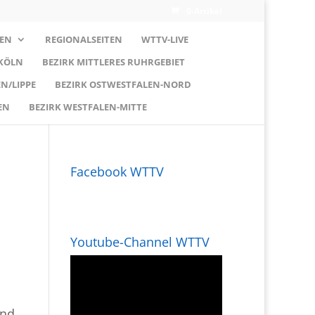
0-Artikel
EN
REGIONALSEITEN
WTTV-LIVE
 KÖLN
BEZIRK MITTLERES RUHRGEBIET
N/LIPPE
BEZIRK OSTWESTFALEN-NORD
EN
BEZIRK WESTFALEN-MITTE
Facebook WTTV
Youtube-Channel WTTV
und