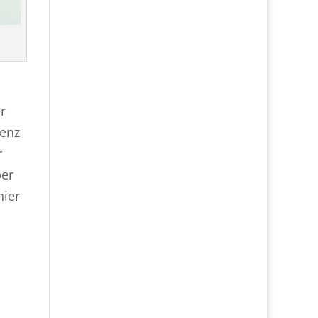
r
renz
r
ber
nier