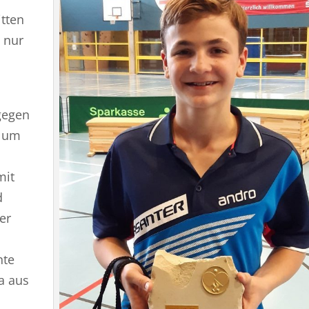
tten
 nur
 gegen
e um
mit
d
er
nte
a aus