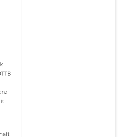
k
 DTTB
enz
it
haft