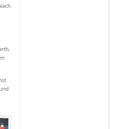
 Nach
rth,
en
hst
 und
.