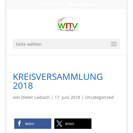
0203-608490
info@wttv.de
Seite wählen
KREISVERSAMMLUNG
2018
von
Dieter Laibach
|
17. Juni 2018
|
Uncategorized
teilen
teilen