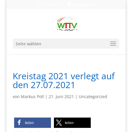
0203-608490
info@wttv.de
Seite wählen
Kreistag 2021 verlegt auf
den 27.07.2021
von
Markus Poll
|
21. Juni 2021
|
Uncategorized
teilen
teilen