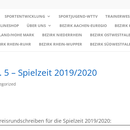
SPORTENTWICKLUNG
SPORTJUGEND-WTTV
TRAINERWES
LINESHOP
ÜBER UNS
BEZIRK AACHEN-EUREGIO
BEZIRK
RLAND/HOHE MARK
BEZIRK NIEDERRHEIN
BEZIRK OSTWESTFALE
IRK RHEIN-RUHR
BEZIRK RHEIN-WUPPER
BEZIRK SÜDWESTFAL
 5 – Spielzeit 2019/2020
egorized
reisrundschreiben für die Spielzeit 2019/2020: