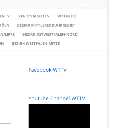
0-Artikel
EN
REGIONALSEITEN
WTTV-LIVE
 KÖLN
BEZIRK MITTLERES RUHRGEBIET
N/LIPPE
BEZIRK OSTWESTFALEN-NORD
EN
BEZIRK WESTFALEN-MITTE
Facebook WTTV
Youtube-Channel WTTV