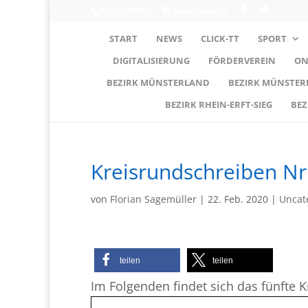
0203-608490
info@wttv.de
START
NEWS
CLICK-TT
SPORT
DIGITALISIERUNG
FÖRDERVEREIN
ON
BEZIRK MÜNSTERLAND
BEZIRK MÜNSTE
BEZIRK RHEIN-ERFT-SIEG
BEZ
Kreisrundschreiben Nr.
von
Florian Sagemüller
|
22. Feb. 2020
|
Uncat
teilen
teilen
Im Folgenden findet sich das fünfte K