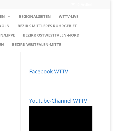
0-Artikel
EN
REGIONALSEITEN
WTTV-LIVE
 KÖLN
BEZIRK MITTLERES RUHRGEBIET
N/LIPPE
BEZIRK OSTWESTFALEN-NORD
EN
BEZIRK WESTFALEN-MITTE
Facebook WTTV
Youtube-Channel WTTV