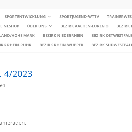
SPORTENTWICKLUNG
SPORTJUGEND-WTTV
TRAINERWES
LINESHOP
ÜBER UNS
BEZIRK AACHEN-EUREGIO
BEZIRK
RLAND/HOHE MARK
BEZIRK NIEDERRHEIN
BEZIRK OSTWESTFALE
IRK RHEIN-RUHR
BEZIRK RHEIN-WUPPER
BEZIRK SÜDWESTFAL
. 4/2023
zed
kameraden,