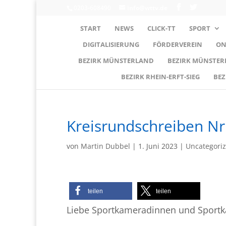
0203-608490
info@wttv.de
START
NEWS
CLICK-TT
SPORT
DIGITALISIERUNG
FÖRDERVEREIN
ON
BEZIRK MÜNSTERLAND
BEZIRK MÜNSTE
BEZIRK RHEIN-ERFT-SIEG
BEZ
Kreisrundschreiben Nr
von
Martin Dubbel
|
1. Juni 2023
|
Uncategori
teilen
teilen
Liebe Sportkameradinnen und Sport