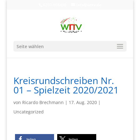
0203-608490
info@wttv.de
Seite wählen
Kreisrundschreiben Nr.
01 – Spielzeit 2020/2021
von
Ricardo Brechmann
|
17. Aug. 2020
|
Uncategorized
teilen
teilen